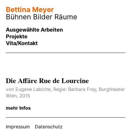
Bettina Meyer
Bühnen Bilder Räume
Ausgewählte Arbeiten
Projekte
Vita/Kontakt
Die Affäre Rue de Lourcine
von Eugene Labiche, Regie: Barbara Frey, Burgtheater
Wien, 2015
Bühne: Bettina Meyer
mehr Infos
Kostüme: Esther Geremus
Musik: Thomas Hojsa
Impressum
Datenschutz
Licht: Friedrich Rom